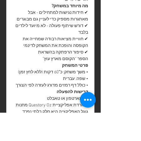
מה מיוחד במשחק?
✔ חידות נגישות למתחילים - אבל
מאתגרות מספיק כדי לעניין גם מבוגרים
✔ דורש שיתוף פעולה - לא מיועד לילדים
בלבד
✔ חוויית מציאות רבודה שמחייה את
הקופסה והופכת את המשחק לדינמי
✔ סיפור הרפתקה בהשראת
הספר “הקוסם מארץ עוץ”
פרטי המשחק
• משך משחק: כ־60 דקות (ללא לחץ זמן)
• שפה: עברית
• כולל דף רמזים מדורג לעזרה לפי הצורך
דרישות להפעלה
• סמארטפון או טאבלט
• הורדת אפליקציית Questory Oz מחנות
גוגל האפליקציה היא חלק בלתי נפרד
מהמשחק.
חשוב לדעת
המשחק מיועד לחוויה משפחתית
משותפת - ילדים לא יוכלו לפתור את כל